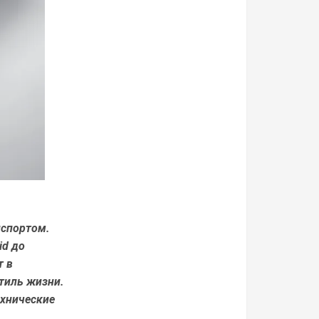
нспортом.
id до
т в
тиль жизни.
ехнические