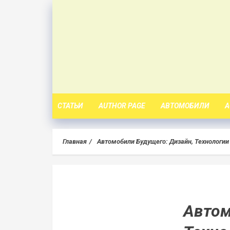
Skip
to
content
СТАТЬИ
AUTHOR PAGE
АВТОМОБИЛИ
А
Главная
Автомобили Будущего: Дизайн, Технологии
Автом