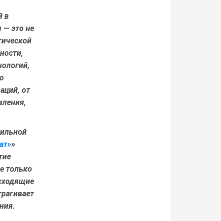
й в
 — это не
гической
ности,
нологий,
о
аций, от
вления,
бильной
ат»
»
тие
е только
исходящие
трагивает
ния.