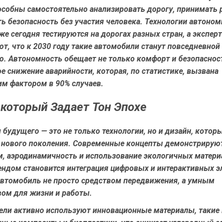
собны самостоятельно анализировать дорогу, принимать 
ь безопасность без участия человека. Технологии автоном
е сегодня тестируются на дорогах разных стран, а экспер
т, что к 2030 году такие автомобили станут повседневной
. Автономность обещает не только комфорт и безопасност
е снижение аварийности, которая, по статистике, вызвана
им фактором в 90% случаев.
 который Задает Тон Эпохе
будущего — это не только технологии, но и дизайн, котор
 нового поколения. Современные концепты демонстрирую
, аэродинамичность и использование экологичных матери
ндом становится интеграция цифровых и интерактивных э
втомобиль не просто средством передвижения, а умным
вом для жизни и работы.
ели активно используют инновационные материалы, такие 