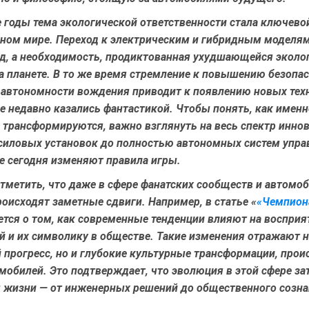
 годы тема экологической ответственности стала ключево
ном мире. Переход к электрическим и гибридным моделям
нд, а необходимость, продиктованная ухудшающейся эколо
а планете. В то же время стремление к повышению безопас
 автономности вождения приводит к появлению новых тех
е недавно казались фантастикой. Чтобы понять, как именн
трансформируются, важно взглянуть на весь спектр иннов
силовых установок до полностью автономных систем упра
е сегодня изменяют правила игры.
тметить, что даже в сфере фанатских сообществ и автомо
оисходят заметные сдвиги. Например, в статье «
«Чемпион
тся о том, как современные тенденции влияют на восприя
й и их символику в обществе. Такие изменения отражают н
 прогресс, но и глубокие культурные трансформации, про
мобилей. Это подтверждает, что эволюция в этой сфере за
ы жизни — от инженерных решений до общественного созна