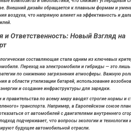
нные композиты и биопластики, что снижает углеродный с
ве. Внешний дизайн обращается к плавным формам и уме
ия воздуха, что напрямую влияет на эффективность и дал
илей.
я и Ответственность: Новый Взгляд на
рт
ологическая составляющая стала одним из ключевых крите
омобиля. Переход на электромобили и гибриды — это лишь
ратегии по снижению загрязнения атмосферы. Важную рол
ния в области утилизации батарей, использование возобн
энергии и создание инфраструктуры для зарядки.
и и правительства по всему миру вводят строгие нормы и 
еленого» транспорта. Например, в Европейском союзе план
тказаться от автомобилей с двигателями внутреннего сго
 подход подчеркивает, что вопросы экологии и технологии 
мируют будущее автомобильной отрасли.