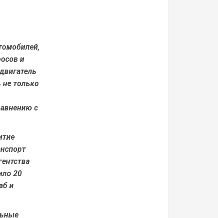
томобилей,
осов и
двигатель
 не только
равнению с
итие
анспорт
гентства
ило 20
аб и
льные