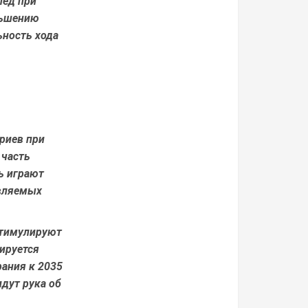
лед при
ньшению
ьность хода
риев при
 часть
ь играют
овляемых
стимулируют
ируется
рания к 2035
идут рука об