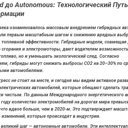
id до Autonomous: Технологический Путь
ормации
 века ознаменовалось массовым внедрением гибридных ав
али первым масштабным шагом к снижению вредных выбр
топливной эффективности. Гибридные модели, совмещая 
о сгорания и электромоторы, дают водителям возможность
опливо, но и уменьшать экологический след. Согласно
иям, гибриды могут снижать выбросы CO2 на 20–30% по с
ыми автомобилями.
ресс не стоит на месте, и сегодня мы видим активное разв
электрических автомобилей, которые обещают сделать тр
ки чистым. По данным Международного энергетического а
23 году количество электромобилей на дорогах мира превыс
что вдвое больше, чем в 2020-м. Это подтверждает масшт
 изменений, которые происходят в индустрии.
великий шаг — автономные автомобили. Эти интеллектуа