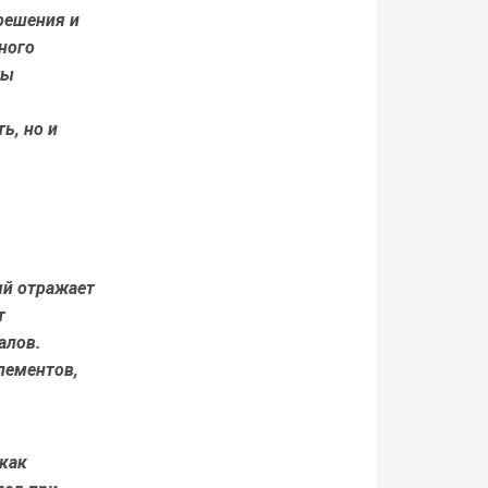
решения и
ного
ты
ь, но и
ый отражает
т
алов.
лементов,
как