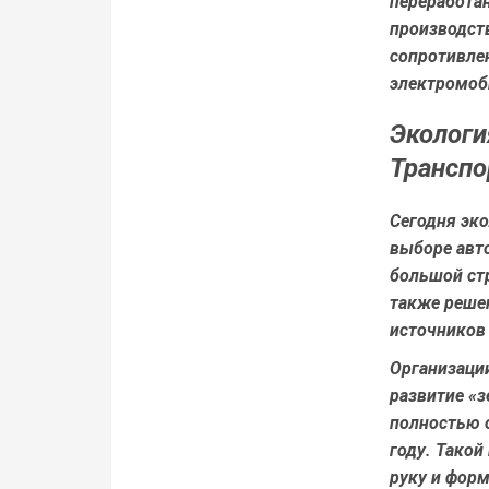
переработа
производст
сопротивлен
электромоб
Экологи
Транспо
Сегодня эк
выборе авт
большой ст
также реше
источников 
Организаци
развитие «з
полностью о
году. Такой
руку и фор