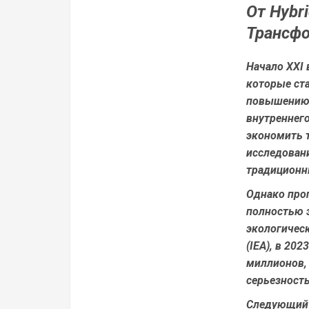
От Hybr
Трансф
Начало XXI
которые ст
повышению 
внутреннег
экономить т
исследован
традиционн
Однако прог
полностью 
экологичес
(IEA), в 20
миллионов, 
серьезность
Следующий 