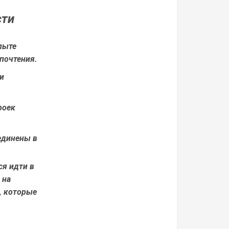
сти
пыте
почтения.
и
роек
единены в
ся идти в
 на
, которые