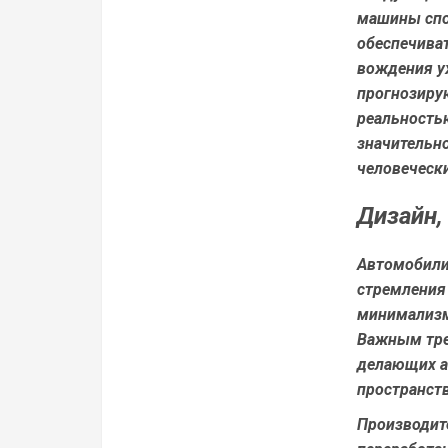
машины спо
обеспечиват
вождения уж
прогнозирую
реальностью
значительно
человеческ
Дизайн,
Автомобили 
стремления
минимализм
Важным тре
делающих а
пространст
Производит