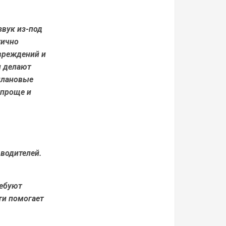
звук из-под
тично
вреждений и
и делают
плановые
 проще и
 водителей.
ребуют
ти помогает