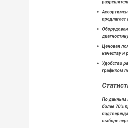
разрешител
Ассортимен
предлагает 
Оборудован
диагностик
Ценовая по
качеству и
Удобство р
графиком п
Статист
По данным 
более 70% 
подтвержда
выборе сер