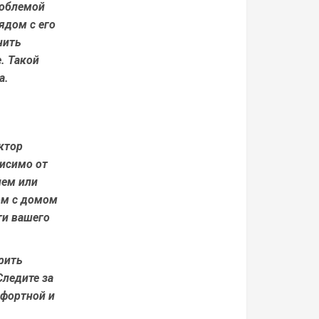
роблемой
ядом с его
нить
. Такой
а.
ктор
висимо от
лем или
ом с домом
ти вашего
рить
Следите за
мфортной и