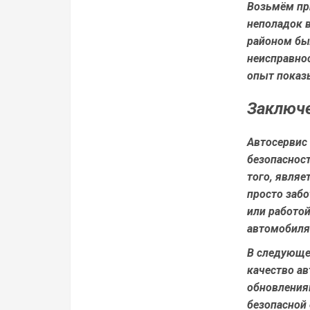
Возьмём пр
неполадок в
районом бы
неисправнос
опыт показы
Заключ
Автосервис 
безопасност
того, явля
просто забо
или работо
автомобиля
В следующе
качество ав
обновления
безопасной 