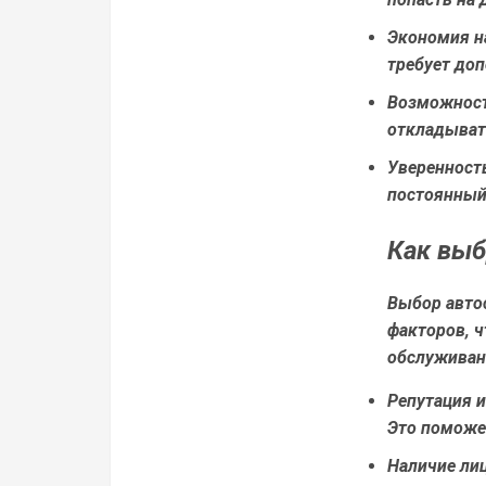
Экономия н
требует доп
Возможност
откладыват
Уверенност
постоянный 
Как выб
Выбор автос
факторов, ч
обслуживани
Репутация 
Это поможе
Наличие ли