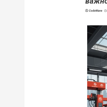
важно
CodeWave