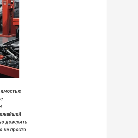
одимостью
ое
и
ближайший
но доверить
о не просто