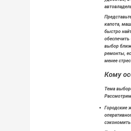
автовладел
Представьте
капота, маш
быстро най
обеспечить 
выбор ближ
ремонты, ес
менее стре
Кому ос
Тема выбора
Рассмотрим,
Городские 
оперативно
сэкономить