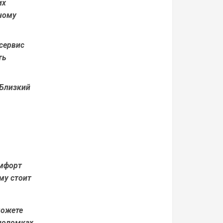
их
ному
сервис
ть
 Близкий
омфорт
му стоит
можете
поломках.