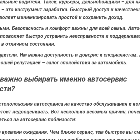
альные водители
. Такси, курьеры, дальнобойщики – для н
 – это инструмент заработка. Быстрый доступ к качествен
воляет минимизировать простой и сохранить доход.
тьми
. Безопасность и комфорт важны для всей семьи. Авто
 позволяет быстро устранить неисправности и поддержива
 в отличном состоянии.
дители
. Им важна доступность и доверие к специалистам.
рошей репутацией – залог спокойствия за автомобиль.
важно выбирать именно автосервис
сти?
стоположения автосервиса на качество обслуживания и к
стоит недооценивать. Вот несколько весомых причин, поче
ться на автосервис поблизости:
 времени ожидания
. Чем ближе сервис, тем быстрее вы с
диагностику или ремонт, что особенно важно при срочных 