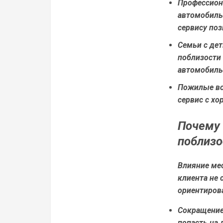
Профессион
автомобиль
сервису поз
Семьи с де
поблизости
автомобиль
Пожилые во
сервис с хо
Почему 
поблизо
Влияние ме
клиента не 
ориентирова
Сокращение
попасть на 