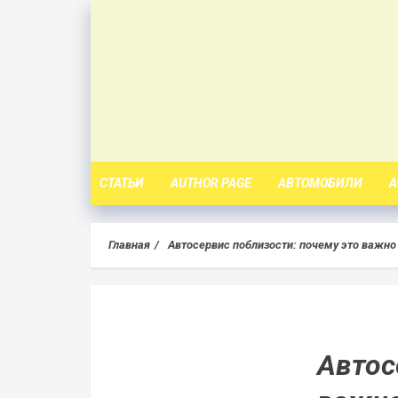
Skip
to
content
СТАТЬИ
AUTHOR PAGE
АВТОМОБИЛИ
А
Главная
Автосервис поблизости: почему это важно
Автос