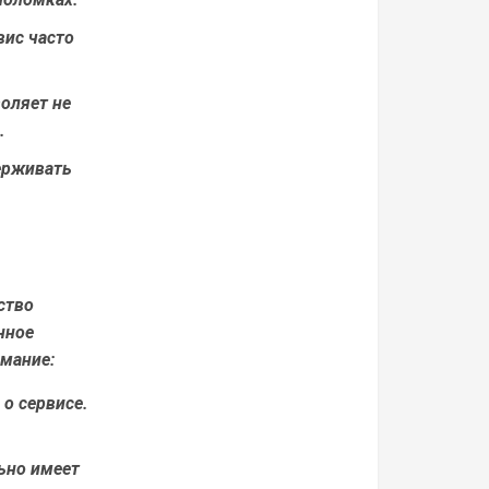
вис часто
оляет не
.
держивать
ство
нное
имание:
 о сервисе.
ьно имеет