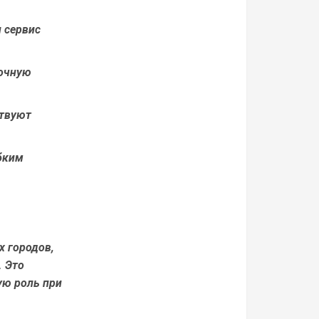
и сервис
точную
ствуют
ибким
х городов,
. Это
ую роль при