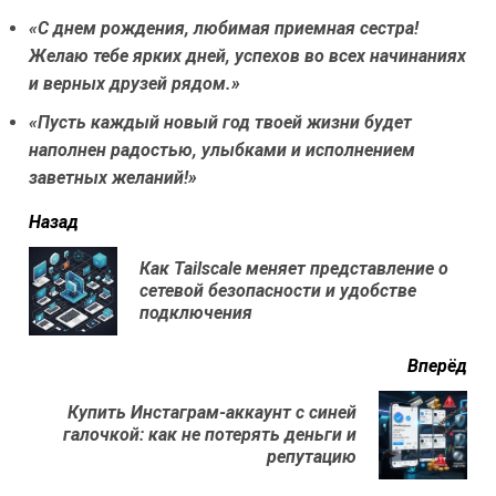
«С днем рождения, любимая приемная сестра!
Желаю тебе ярких дней, успехов во всех начинаниях
и верных друзей рядом.»
«Пусть каждый новый год твоей жизни будет
наполнен радостью, улыбками и исполнением
заветных желаний!»
читать
Назад
еще
Как Tailscale меняет представление о
Пр
сетевой безопасности и удобстве
нов
подключения
Вперёд
Купить Инстаграм-аккаунт с синей
Next
галочкой: как не потерять деньги и
post:
репутацию